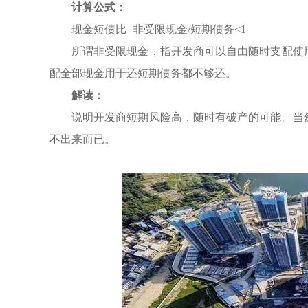
计算公式：
现金短债比=非受限现金/短期债务<1
所谓非受限现金，指开发商可以自由随时支配使
配全部现金用于还短期债务都不够还。
解读
：
说明开发商短期风险高，随时有破产的可能。当
不出来而已。