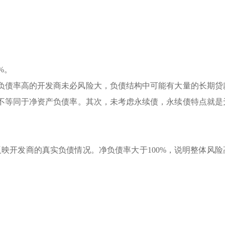
%。
负债率高的开发商未必风险大，负债结构中可能有大量的长期贷
不等同于净资产负债率。其次，未考虑永续债，永续债特点就是
。
映开发商的真实负债情况。净负债率大于100%，说明整体风险