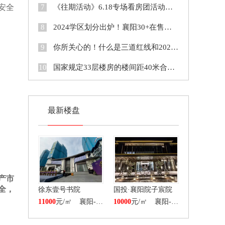
安全
7
《往期活动》6.18专场看房团活动现场
8
2024学区划分出炉！襄阳30+在售新盘对口学区汇总！
9
你所关心的！什么是三道红线和2021年上半年三道红线标准房企名单
10
国家规定33层楼房的楼间距40米合理吗？
最新楼盘
产市
全，
徐东壹号书院
国投·襄阳院子宸院
11000
元/㎡
襄阳-樊城区
10000
元/㎡
襄阳-樊城区