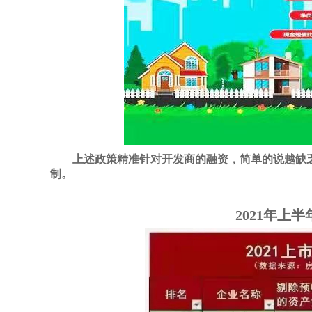
上述政策精准针对开发商的融资，简单的说越缺
制。
2021年上