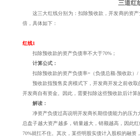
三道红
这三大红线分别为：扣除预收款，开发商的资产负
倍，
具体如下：
红线1
扣除预收款的资产负债率不大于70%；
计算公式：
扣除预收款的资产负债率=（负债总额-预收款）/
预收款指预售卖房模式下，开发商开发之前收取
开发商自有资金。因此，需要扣除这些预收款后计算
解读：
净资产负债过高说明开发商长期偿债能力的压力
总盘子越大资产越多，销量越大，销额越高，因此红
70%就扛不住。其次，某些明股实债计入股权的融资