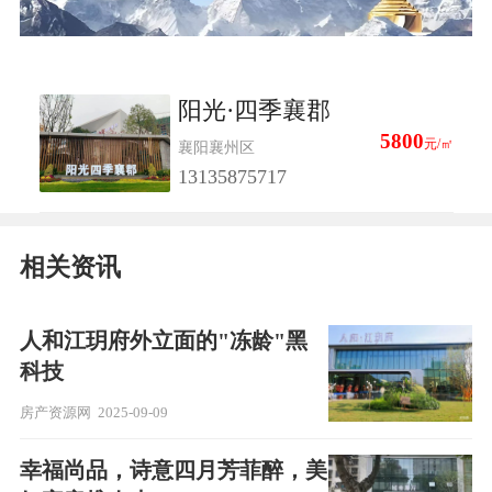
阳光·四季襄郡
5800
元/㎡
襄阳襄州区
13135875717
相关资讯
人和江玥府外立面的"冻龄"黑
科技
房产资源网
2025-09-09
幸福尚品，诗意四月芳菲醉，美