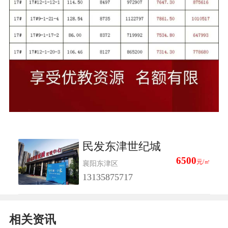
民发东津世纪城
6500
元/㎡
襄阳东津区
13135875717
相关资讯