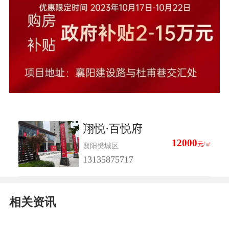
翔悦·百悦府
12000
元/㎡
襄阳樊城区
13135875717
相关资讯