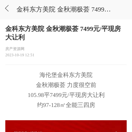
金科东方美院 金秋潮极荟 7499元/平现房大让利
金科东方美院 金秋潮极荟 7499元/平现房
大让利
房产资源网
2023-10-19 12:51
海伦堡金科东方美院
金秋潮极荟 力度很空前
105.98平7499元/平现房大让利
约97-128㎡全能三四房