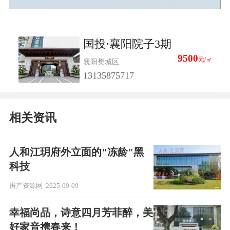
国投·襄阳院子3期
9500
元/㎡
襄阳樊城区
13135875717
相关资讯
人和江玥府外立面的"冻龄"黑
科技
房产资源网
2025-09-09
幸福尚品，诗意四月芳菲醉，美
好家音携春来！