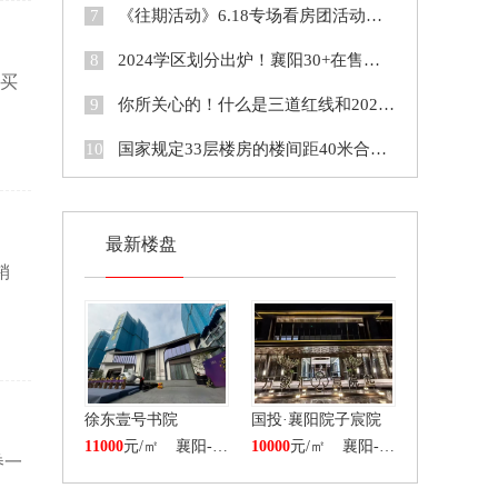
7
《往期活动》6.18专场看房团活动现场
8
2024学区划分出炉！襄阳30+在售新盘对口学区汇总！
 买
9
你所关心的！什么是三道红线和2021年上半年三道红线标准房企名单
10
国家规定33层楼房的楼间距40米合理吗？
最新楼盘
销
徐东壹号书院
国投·襄阳院子宸院
11000
元/㎡
襄阳-樊城区
10000
元/㎡
襄阳-樊城区
券一