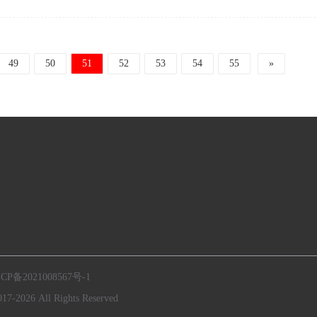
49
50
51
52
53
54
55
»
CP备2021008567号-1
ll Rights Reserved