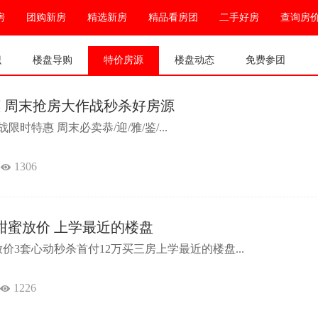
房
团购新房
精选新房
精品看房团
二手好房
查询房
识
楼盘导购
特价房源
楼盘动态
免费参团
惠 周末抢房大作战秒杀好房源
时特惠 周末必卖恭/迎/雅/鉴/...
1306
20甜蜜放价 上学最近的楼盘
放价3套心动秒杀首付12万买三房上学最近的楼盘...
1226