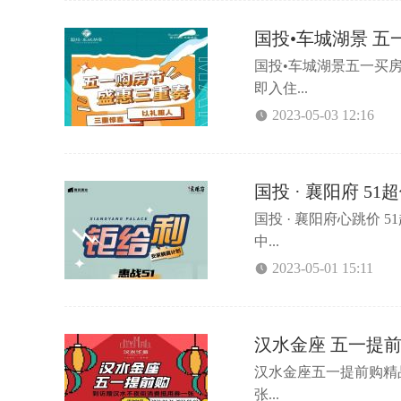
国投•车城湖景 五
国投•车城湖景五一买
即入住...
2023-05-03 12:16
国投 · 襄阳府 5
国投 · 襄阳府心跳价
中...
2023-05-01 15:11
汉水金座️ 五一提
汉水金座️五一提前购
张...