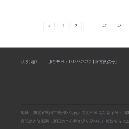
«
1
2
...
47
48
联系我们
服务热线：13135875717【官方微信号】
地址：湖北省襄阳市襄州区钻石大道北50米 网站备案号：
鄂I
襄阳房产资源网（襄阳房产公共资源交易中心）版权所有 ©2017-2026 A