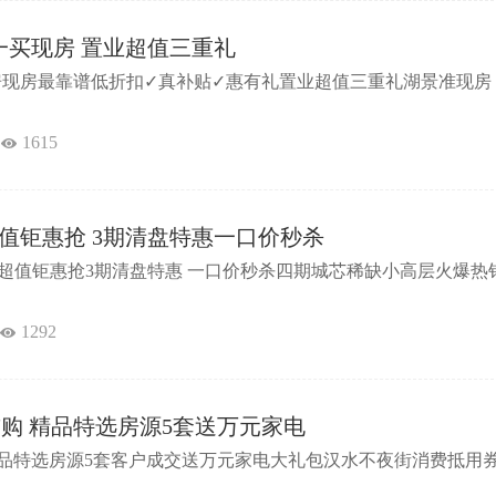
一买现房 置业超值三重礼
房现房最靠谱低折扣✓真补贴✓惠有礼置业超值三重礼湖景准现房
1615
1超值钜惠抢 3期清盘特惠一口价秒杀
 51超值钜惠抢3期清盘特惠 一口价秒杀四期城芯稀缺小高层火爆热
1292
前购 精品特选房源5套送万元家电
精品特选房源5套客户成交送万元家电大礼包汉水不夜街消费抵用