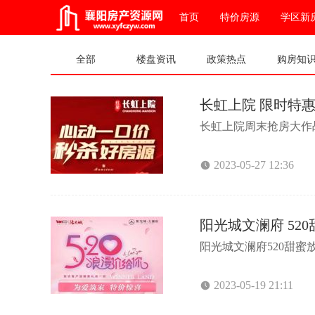
首页
特价房源
学区新
全部
楼盘资讯
政策热点
购房知
长虹上院 限时特
长虹上院周末抢房大作战限
2023-05-27 12:36
​阳光城文澜府 5
阳光城文澜府520甜蜜
2023-05-19 21:11