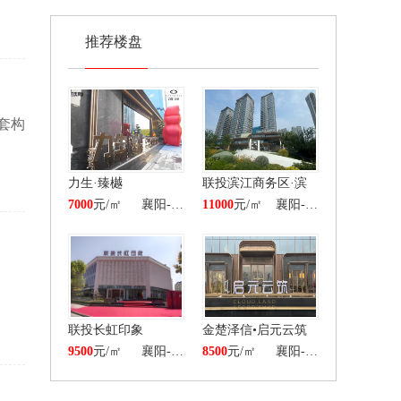
推荐楼盘
️构
力生·臻樾
联投滨江商务区·滨
7000
元/㎡
襄阳-高新区
江樾府
11000
元/㎡
襄阳-樊城区
联投长虹印象
金楚泽信•启元云筑
9500
元/㎡
襄阳-高新区
8500
元/㎡
襄阳-樊城区