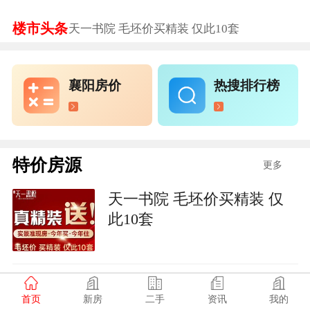
楼市头条
天一书院 毛坯价买精装 仅此10套
徐东壹号院 盛夏冰点价 精选一口价
徐东壹号书院 盛夏购房节 5套秒杀房源
襄阳房价
热搜排行榜
珈合·江山印 置业优选 5套秒杀房源
汉成舜山府 ​ 四代宅特惠 一口价仅10席
特价房源
更多
天一书院 毛坯价买精装 仅
此10套
徐东壹号院 盛夏冰点价 精
首页
新房
二手
资讯
我的
选一口价